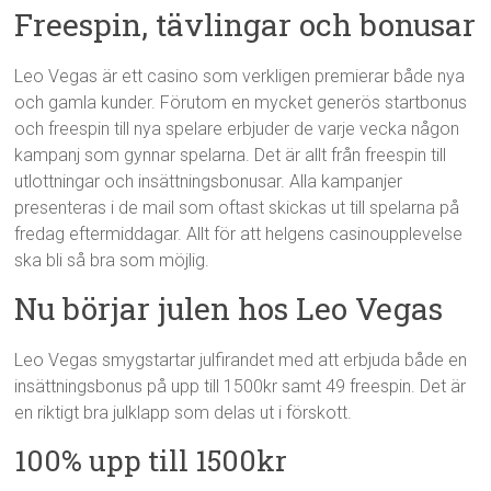
Freespin, tävlingar och bonusar
Leo Vegas är ett casino som verkligen premierar både nya
och gamla kunder. Förutom en mycket generös startbonus
och freespin till nya spelare erbjuder de varje vecka någon
kampanj som gynnar spelarna. Det är allt från freespin till
utlottningar och insättningsbonusar. Alla kampanjer
presenteras i de mail som oftast skickas ut till spelarna på
fredag eftermiddagar. Allt för att helgens casinoupplevelse
ska bli så bra som möjlig.
Nu börjar julen hos Leo Vegas
Leo Vegas smygstartar julfirandet med att erbjuda både en
insättningsbonus på upp till 1500kr samt 49 freespin. Det är
en riktigt bra julklapp som delas ut i förskott.
100% upp till 1500kr