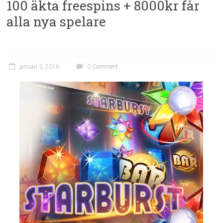
100 äkta freespins + 8000kr får
alla nya spelare
januari 3, 2016
0 Comment